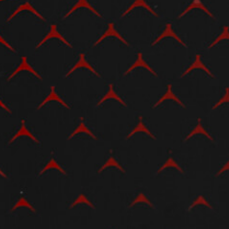
View now →
ROPA
La conducimos. La lucimos