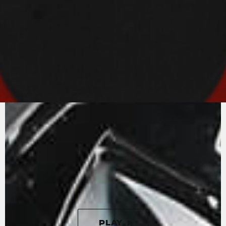
PURO
SONIDO MV
Un cuatro cilindros en línea con válvulas
radiales y bielas de titanio. El motor de la Rush
representa la tecnología más puntera en la
ingeniería de motociclismo. Con una potencia
de 208 caballos a 13 000 rmp, el motor de
cuatro cilindros en línea se complementa con
un magnífico tubo de escape de cuatro salidas
que resalta su sonido agresivo e inconfundible.
PLAY