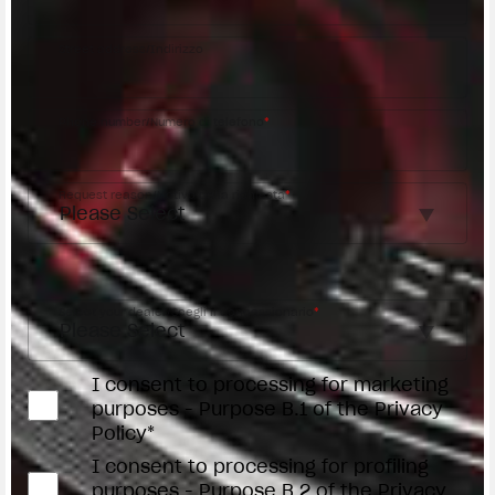
Street address/Indirizzo
Phone number/Numero di telefono
*
Request reason/Motivo della richiesta
*
Access the
Dealer Locator
Select your dealer/Scegli il Concessionario
*
I consent to processing for marketing
purposes - Purpose B.1 of the Privacy
Policy*
I consent to processing for profiling
purposes - Purpose B.2 of the Privacy