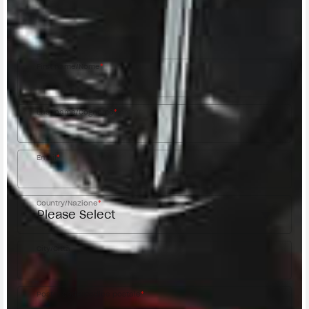
Fill out the form to be contacted by an Official
MV Agusta Dealer.
First name/Nome
*
Last name/Cognome
*
Email
*
Country/Nazione
*
City/Città
Postal code/Codice postale
*