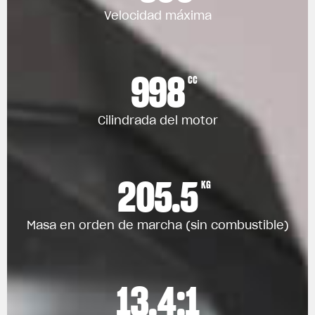
Velocidad máxima
998
CC
Cilindrada del motor
205.5
KG
Masa en orden de marcha (sin combustible)
13.4:1