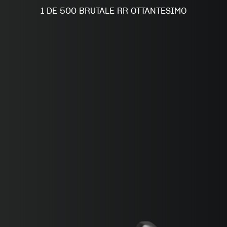
FILM - BEAUTY IS NOT A SIN
1 DE 500 BRUTALE RR OTTANTESIMO
SUPERVELOCE ARSHAM
Follow Us
INSTAGRAM
TITANIO
FACEBOOK
COMING SOON
YOUTUBE
ABOUT
RUSH