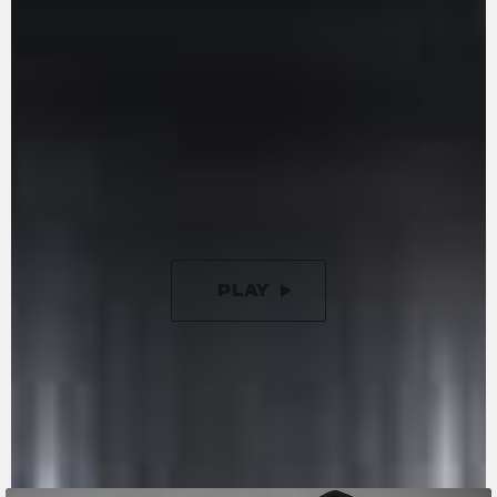
extraíble, como en las motos de competición. El
cigüeñal contrarrotante inspirado en la
competición está diseñado para reducir la
inercia durante los cambios de dirección.
Además, ahora incorpora un nuevo embrague
antirrebotes asistido de 9 discos, que reduce la
fuerza a emplear en la maneta de embrague en
un 50% en comparación con las versiones
anteriores.
PLAY
PAUSE