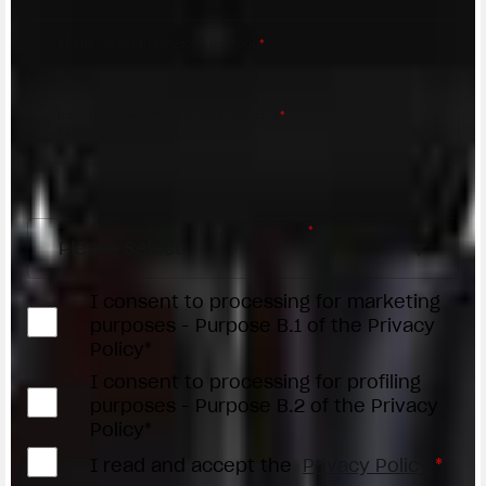
Phone number/Numero di telefono
*
Request reason/Motivo della richiesta
*
Access the
Dealer Locator
Select your dealer/Scegli il Concessionario
*
I consent to processing for marketing
purposes - Purpose B.1 of the Privacy
Policy*
I consent to processing for profiling
purposes - Purpose B.2 of the Privacy
Policy*
I read and accept the
Privacy Policy
*