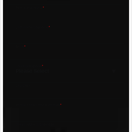
First name/Nome
*
Last name/Cognome
*
Email
*
Country/Nazione
*
City/Città
Postal code/Codice postale
*
Street address/Indirizzo