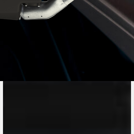
PURE
MV AGUSTA
SOUND
El motor de tres cilindros en línea, Euro 5+,
destaca por su eficiencia y prestaciones. Con
140 CV y 87 Nm de par, garantiza un pilotaje
divertido. La distribución del motor está
optimizada para garantizar una fricción mínima,
mientras que el cambio de marchas es