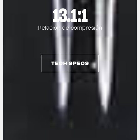
13.1:1
Relación de compresión
TECH SPECS
TECH SPECS
View now →
ROPA