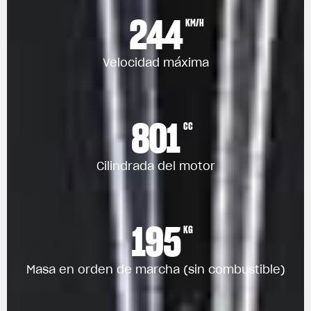
244
KM/H
Velocidad máxima
801
CC
Cilindrada del motor
195
KG
Masa en orden de marcha (sin combustible)