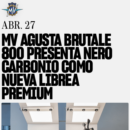
Nuestra marca
ABR. 27
PIEZAS ESPECIALES
MV AGUSTA BRUTALE
Sube de nivel
800 PRESENTA NERO
RUSH
BRUTALE
CARBONIO COMO
NUEVA LIBREA
PREMIUM
MV World