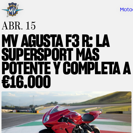
Moto
Nuestra marca
ABR. 15
EM
PIEZAS ESPECIALES
AS
MV AGUSTA F3 R: LA
Sube de nivel
CL
HI
SUPERSPORT MÁS
RUSH
BRUTALE
DRAGSTER
NUES
CENTRO DE
POTENTE Y COMPLETA A
MV
CONT
€16.000
CONCE
MV World
CA
NO
DOC