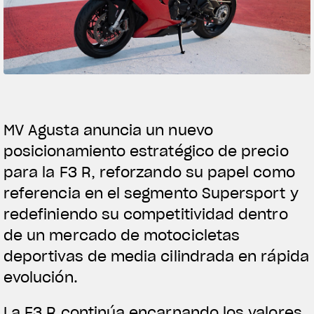
FILM - BEAU
SUPERVE
Follow Us
MAMB
INS
MV Agusta anuncia un nuevo
FA
posicionamiento estratégico de precio
YO
para la F3 R, reforzando su papel como
referencia en el segmento Supersport y
redefiniendo su competitividad dentro
de un mercado de motocicletas
deportivas de media cilindrada en rápida
evolución.
La F3 R continúa encarnando los valores