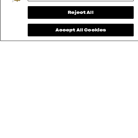
LÉGALES
Reject All
DEVENEZ UN CONCESSIONNAIRE
Accept All Cookies
RMI
® 2026 MV AGUSTA Motor S.p.A