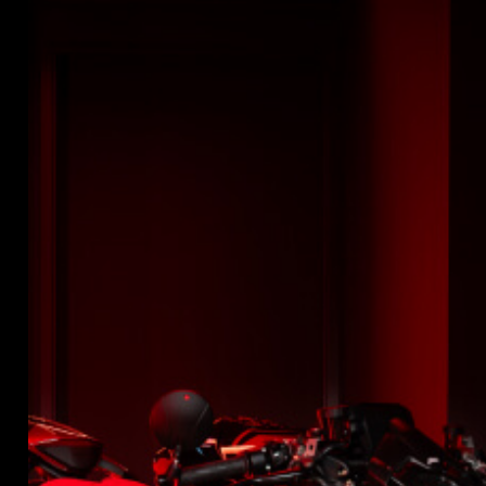
SUPERVELOCE ARSHAM
Follow Us
INSTAGRAM
TITANIO
COMING SOON
FACEBOOK
ABOUT
YOUTUBE
RUSH