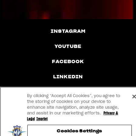
INSTAGRAM
YOUTUBE
FACEBOOK
LINKEDIN
By clicking “Accept All Cookies”, you agree to
CONTACTEZ-NOUS
the storing of cookies on your device to
enhance site navigation, analyze site usage,
and assist in our marketing efforts.
Privacy &
IMPRINT
Legal
Imprint
Cookies Settings
CONFIDENTIALITÉ ET MENTIONS