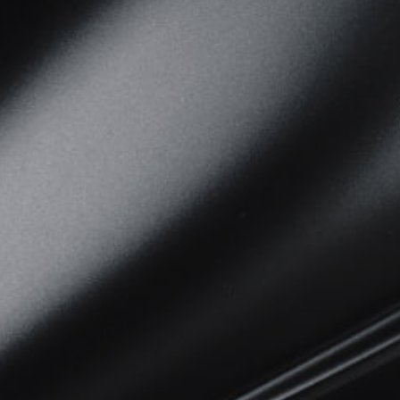
View now →
VÊTEMENTS
L'équipement du pilote