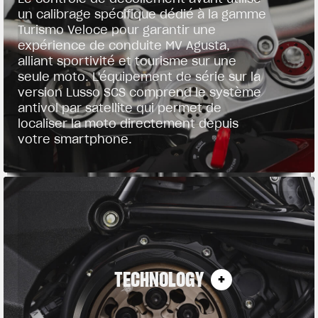
un calibrage spécifique dédié à la gamme
Turismo Veloce pour garantir une
expérience de conduite MV Agusta,
alliant sportivité et tourisme sur une
seule moto. L'équipement de série sur la
version Lusso SCS comprend le système
antivol par satellite qui permet de
localiser la moto directement depuis
votre smartphone.
TECHNOLOGY