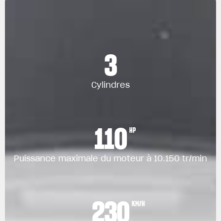
3
Cylindres
110
HP
Puissance maximale du moteur à 10.150 tr/min
230
KM/H