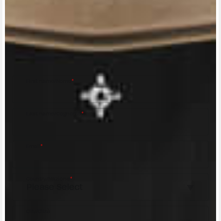
CONTACT A DEALER
Fill out the form to be contacted by an Official
MV Agusta Dealer.
First name/Nome
*
Last name/Cognome
*
Email
*
Country/Nazione
*
City/Città