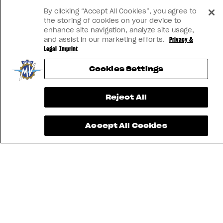
View now →
By clicking “Accept All Cookies”, you agree to
the storing of cookies on your device to
enhance site navigation, analyze site usage,
and assist in our marketing efforts.
Privacy &
Legal
Imprint
Cookies Settings
Reject All
Accept All Cookies
TROUVEZ LE
CONCESSIONNAIRE
LE PLUS
CONTACTEZ-
APP MV
PROCHE
NOUS
RIDE