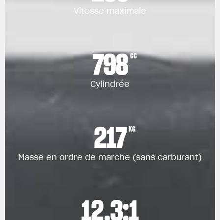
Vitesse maximale
798
CC
Cylindrée
217
KG
Masse en ordre de marche (sans carburant)
12.3:1