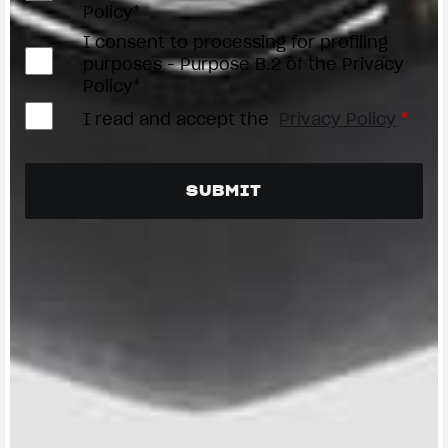
Policy*
I consent to processing for profiling
purposes - Purpose B.2 of the Privacy
Policy*
I read and accept the
Privacy Policy
*