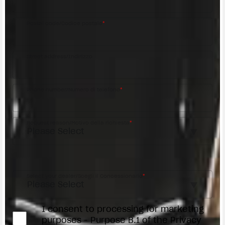
Postal code/Codice postale
*
Street address/Indirizzo
Phone number/Numero di telefono
*
Request reason/Motivo della richiesta
*
Access the
Dealer Locator
Select your dealer/Scegli il Concessionario
*
I consent to processing for marketing
purposes - Purpose B.1 of the Privacy