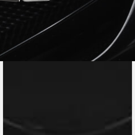
PUR
SON
MV AGUSTA
Le moteur à trois cylindres en ligne avec
vilebrequin contrarotatif et homologation
Euro 5 a une courbe de puissance toujours
extrêmement réactive à la rotation de
l'accélérateur. Les rapports de démultiplication
ont été revus pour optimiser le passage des
vitesses et réduire davantage la consommation
du moteur, un exemple d'efficacité.