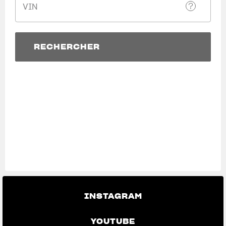
VIN
SUPERVELOCE ARSHAM
Follow Us
RECHERCHER
TITANIO
COMING SOON
INSTAGRAM
RECHERCHER
View now →
ABOUT
FACEBOOK
RUSH
YOUTUBE
VÊTEMENTS
L'équipement du pilote
INSTAGRAM
YOUTUBE