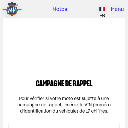
Clients
Entreprise
Concessionn
Catalogue
Motos
Menu
Notre marque
FR
QUI SOMMES-NOUS
EMOBILITY
PIÈCES SPÉCIALES
Optimiser son modèle
HISTOIRE
CLIENTS
RUSH
BRUTALE
DRAGSTER
CENTRE DE RECHERCHE
NOTRE MARQUE
CONTACTEZ-NOUS
MONDE MV
MAMBA
CONCESSIONNAIRES
CAMPAGNE DE RAPPEL
LIMITED EDITION
Monde MV
CATALOGUE
NOUVEAUTÉS
Pour vérifier si votre moto est sujette à une
campagne de rappel, insérez le VIN (numéro
DOCUMENTAIRE
d'identification du véhicule) de 17 chiffres.
FILM - BEAUTY IS NOT A SIN