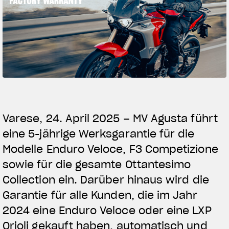
SUPERVELOCE ARSHAM
Follow Us
TITANIO
COMING SOON
INSTAGRAM
ABOUT
FACEBOOK
RUSH
YOUTUBE
Varese, 24. April 2025 – MV Agusta führt
eine 5-jährige Werksgarantie für die
Modelle Enduro Veloce, F3 Competizione
sowie für die gesamte Ottantesimo
Collection ein. Darüber hinaus wird die
Garantie für alle Kunden, die im Jahr
2024 eine Enduro Veloce oder eine LXP
Orioli gekauft haben, automatisch und