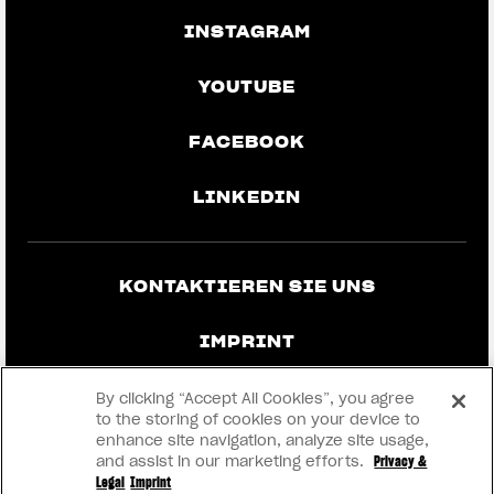
INSTAGRAM
YOUTUBE
FACEBOOK
LINKEDIN
KONTAKTIEREN SIE UNS
IMPRINT
DATENSCHUTZ UND RECHTLICHE
By clicking “Accept All Cookies”, you agree
HINWEISE
to the storing of cookies on your device to
enhance site navigation, analyze site usage,
and assist in our marketing efforts.
Privacy &
WERDEN SIE HÄNDLER
Legal
Imprint