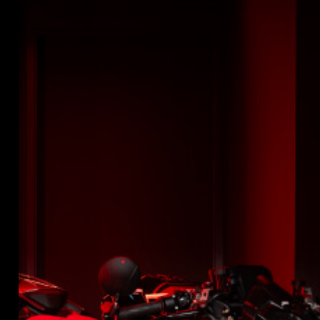
SUPERVELOCE ARSHAM
Follow Us
INSTAGRAM
TITANIO
COMING SOON
FACEBOOK
ABOUT
YOUTUBE
RUSH