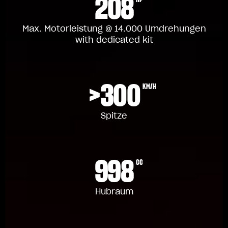
208
Max. Motorleistung @ 14.000 Umdrehungen
with dedicated kit
>300
KM/H
Spitze
998
CC
Hubraum