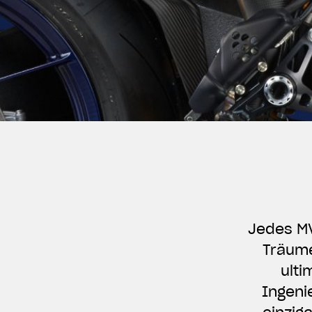
Jedes MV
Träume
ulti
Ingeni