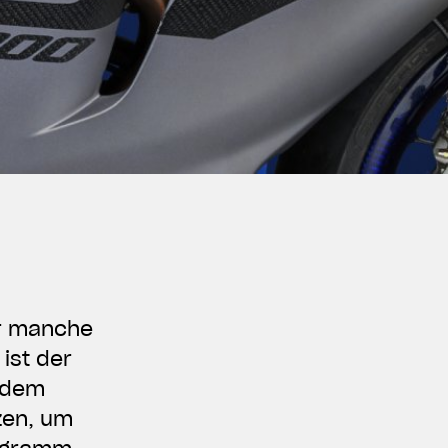
er manche
ist der
i dem
zen, um