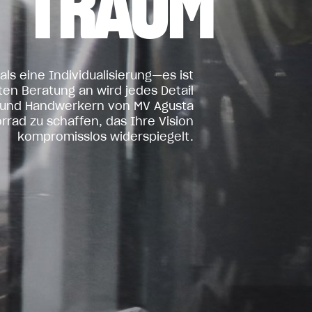
TRAUM
als eine Individualisierung—es ist
ten Beratung an wird jedes Detail
n und Handwerkern von MV Agusta
rrad zu schaffen, das Ihre Vision
kompromisslos widerspiegelt.