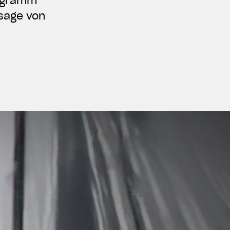
rogramm
ssage von