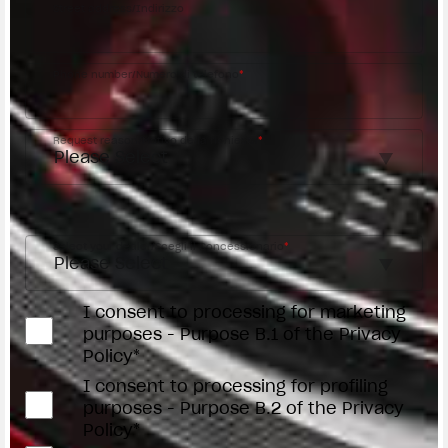
Street address/Indirizzo
Phone number/Numero di telefono
*
Request reason/Motivo della richiesta
*
Access the
Dealer Locator
Select your dealer/Scegli il Concessionario
*
I consent to processing for marketing
purposes - Purpose B.1 of the Privacy
Policy*
I consent to processing for profiling
purposes - Purpose B.2 of the Privacy
Policy*