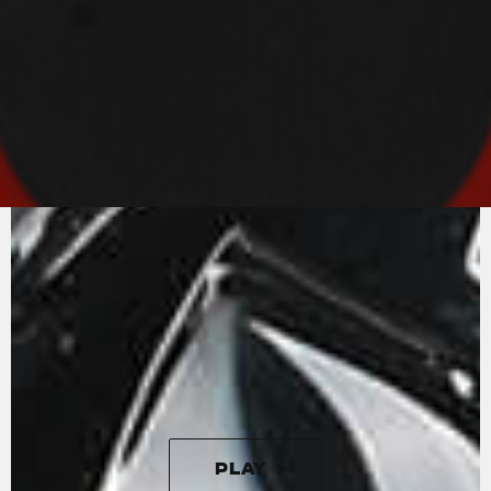
PURER
MV-SOUND
Ein Vierzylinder-Reihenmotor mit Radialventilen
und Titan-Pleueln. Der Motor der Rush ist der
State of the Art in der Motorradtechnik. Der
Vierzylinder-Reihenmotor, der 208 PS bei
13000/min entfaltet, wird durch eine
wunderbare Auspuffanlage mit vier Endrohren,
die den aggressiven und unverwechselbaren
Klang noch verstärken, ergänzt.
PLAY
PAUSE