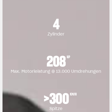
4
Zylinder
208
HP
Max. Motorleistung @ 13.000 Umdrehungen
>300
KM/H
Spitze