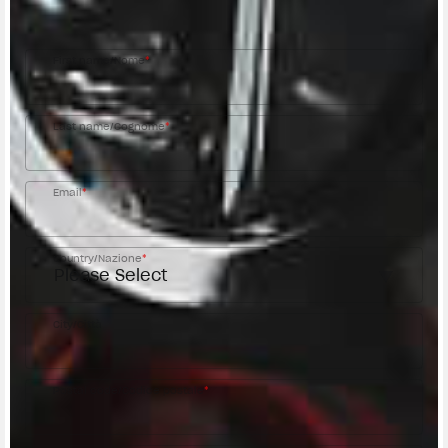
MV Agusta Dealer.
First name/Nome
*
Last name/Cognome
*
Email
*
Country/Nazione
*
City/Città
Postal code/Codice postale
*