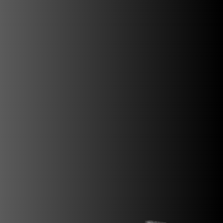
SUPERVELOCE ARSHAM
Follow Us
INSTAGRAM
FACEBOOK
TITANIO
YOUTUBE
COMING SOON
ABOUT
RUSH