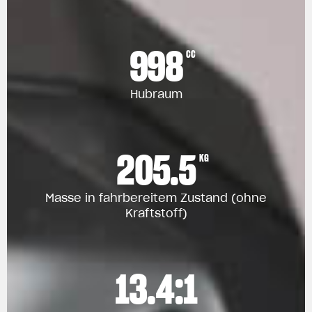
998
CC
Hubraum
205.5
KG
Masse in fahrbereitem Zustand (ohne
Kraftstoff)
13.4:1