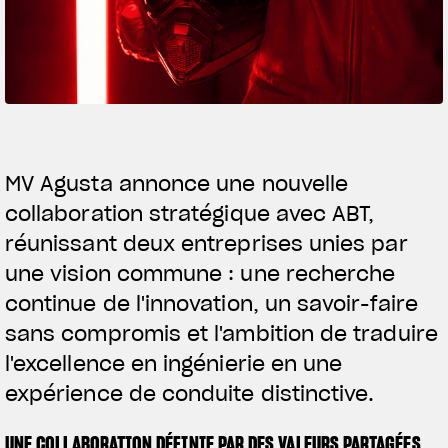
SUPERVELOCE ARSHAM
Follow Us
TITANIO
COMING SOON
INSTAGRAM
ABOUT
FACEBOOK
MV Agusta annonce une nouvelle
RUSH
collaboration stratégique avec ABT,
YOUTUBE
réunissant deux entreprises unies par
une vision commune : une recherche
continue de l'innovation, un savoir-faire
sans compromis et l'ambition de traduire
l'excellence en ingénierie en une
expérience de conduite distinctive.
UNE COLLABORATION DÉFINIE PAR DES VALEURS PARTAGÉES