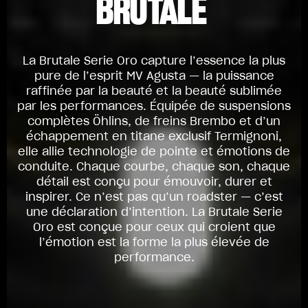
BRUTALE
La Brutale Serie Oro capture l’essence la plus
pure de l’esprit MV Agusta — la puissance
raffinée par la beauté et la beauté sublimée
par les performances. Équipée de suspensions
complètes Öhlins, de freins Brembo et d’un
échappement en titane exclusif Termignoni,
elle allie technologie de pointe et émotions de
conduite. Chaque courbe, chaque son, chaque
détail est conçu pour émouvoir, durer et
inspirer. Ce n’est pas qu’un roadster — c’est
une déclaration d’intention. La Brutale Serie
Oro est conçue pour ceux qui croient que
l’émotion est la forme la plus élevée de
performance.