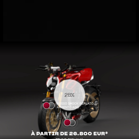
View now →
33%
ROSSO SHOCK PERLATO
ARGENTO AGO
VÊTEMENTS
L'équipement du pilote
À PARTIR DE 26.800 EUR*