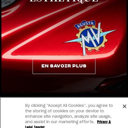
View now →
EN SAVOIR PLUS
EN SAVOIR PLUS
By clicking “Accept All Cookies”, you agree to
the storing of cookies on your device to
enhance site navigation, analyze site usage,
and assist in our marketing efforts.
Privacy &
Legal
Imprint