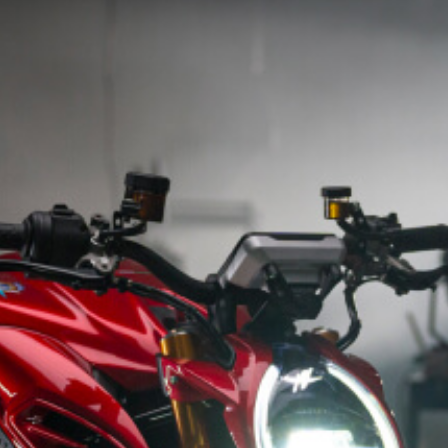
SUPERVELOCE ARSHAM
Follow Us
INSTAGRAM
TITANIO
COMING SOON
FACEBOOK
ABOUT
RUSH
YOUTUBE