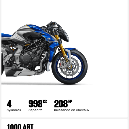
4
998
208
CC
HP
Cylindres
Capacité
Puissance en chevaux
1000 ABT