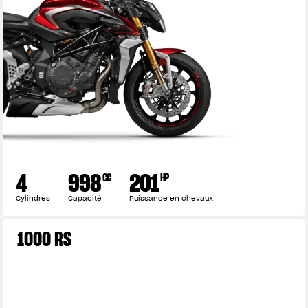
4
998
201
CC
HP
Cylindres
Capacité
Puissance en chevaux
1000 RS
View now →
VÊTEMENTS