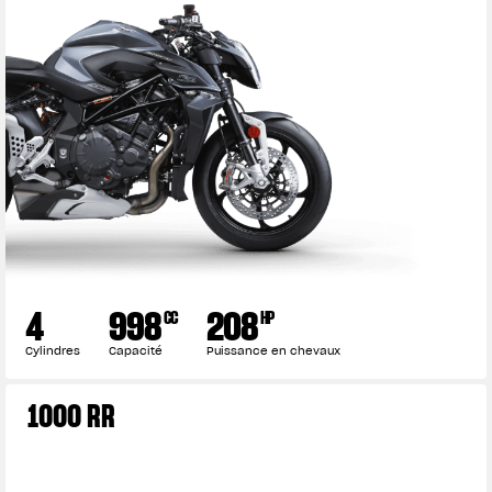
L'équipement du pilote
4
998
208
CC
HP
Cylindres
Capacité
Puissance en chevaux
1000 RR