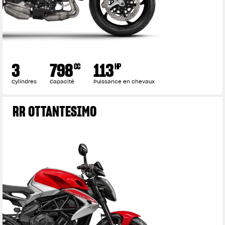
3
798
113
CC
HP
Cylindres
Capacité
Puissance en chevaux
RR OTTANTESIMO