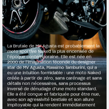
La Brutale de MV Agusta est probablement la
moto sportive Naked la plus encensée de
l’époque contemporaine. Elle est née en
2000 de l’imagination féconde du designer
star de MV Agusta, Massimo Tamburini, qui a
eu une intuition formidable : une moto Naked
créée à partir de zéro, sans carénage et sans
détails non nécessaires, sans processus
inversé de dénudage d’une moto standard.
Elle a été conçue et fabriquée pour être nue,
avec son agressivité bestiale et son allure
impitoyable qui la rendent immédiatement