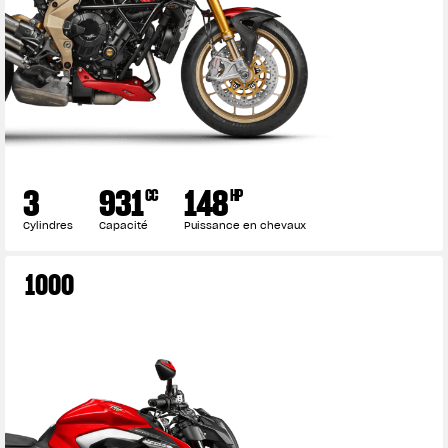
3
931
148
CC
HP
Cylindres
Capacité
Puissance en chevaux
1000