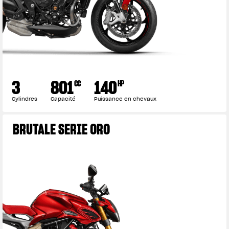
3
801
140
CC
HP
Cylindres
Capacité
Puissance en chevaux
BRUTALE SERIE ORO