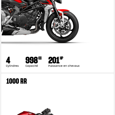
4
998
201
CC
HP
Cylindres
Capacité
Puissance en chevaux
1000 RR