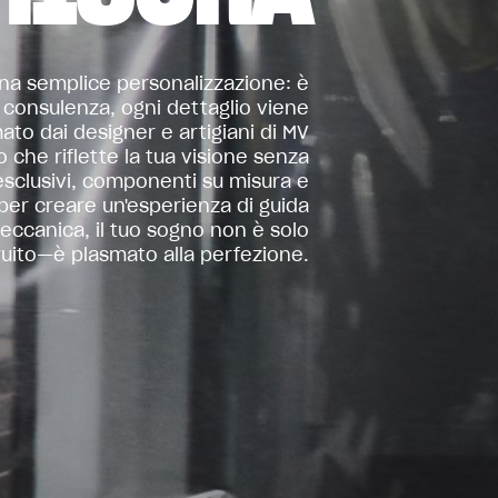
una semplice personalizzazione: è
a consulenza, ogni dettaglio viene
o dai designer e artigiani di MV
che riflette la tua visione senza
esclusivi, componenti su misura e
o per creare un'esperienza di guida
eccanica, il tuo sogno non è solo
ruito—è plasmato alla perfezione.