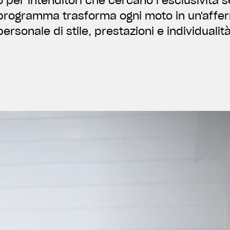
 per intenditori che cercano l’esclusività se
programma trasforma ogni moto in un'affe
personale di stile, prestazioni e individualità