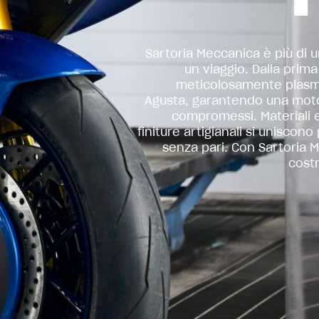
Sartoria Meccanica è più di 
un viaggio. Dalla prim
meticolosamente plasmat
Agusta, garantendo una moto 
compromessi. Materiali 
finiture artigianali si uniscon
senza pari. Con Sartoria M
cost