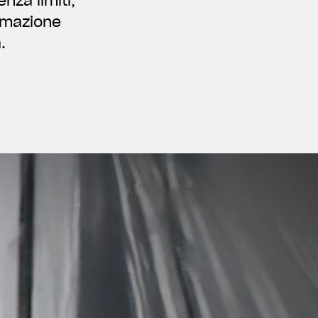
nza limiti,
rmazione
.