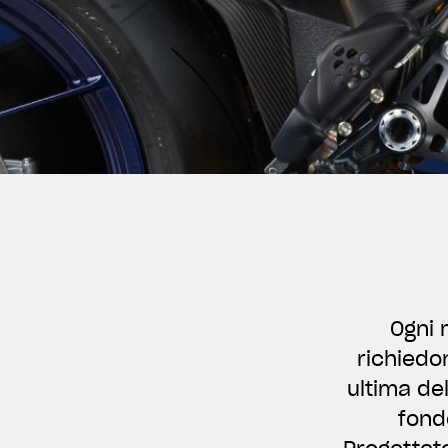
Ogni 
richiedo
ultima de
fond