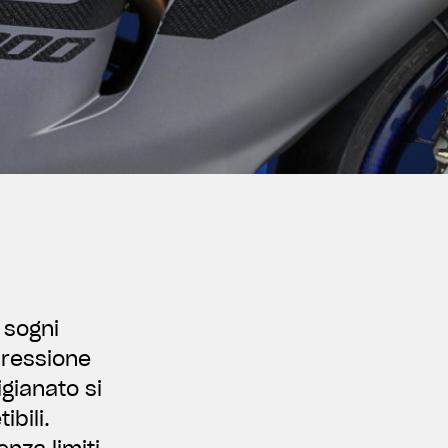
 sogni
pressione
gianato si
bili.