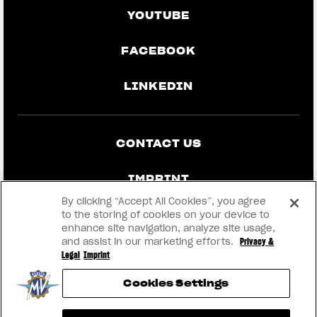
YOUTUBE
FACEBOOK
LINKEDIN
CONTACT US
IMPRINT
By clicking “Accept All Cookies”, you agree
PRIVACY & LEGAL
to the storing of cookies on your device to
enhance site navigation, analyze site usage,
and assist in our marketing efforts.
Privacy &
BECOME A DEALER
Legal
Imprint
Cookies Settings
RMI