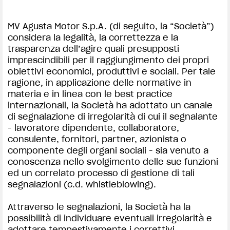
SUPERVELOCE ARSHAM
MV Agusta Motor S.p.A. (di seguito, la “Società”)
considera la legalità, la correttezza e la
Follow Us
trasparenza dell’agire quali presupposti
imprescindibili per il raggiungimento dei propri
INSTAGRAM
WHISTLEBLOWING | MV AGUSTA
obiettivi economici, produttivi e sociali. Per tale
ragione, in applicazione delle normative in
COMING SOON
FACEBOOK
materia e in linea con le best practice
internazionali, la Società ha adottato un canale
ABOUT
YOUTUBE
di segnalazione di irregolarità di cui il segnalante
RUSH
- lavoratore dipendente, collaboratore,
consulente, fornitori, partner, azionista o
componente degli organi sociali - sia venuto a
conoscenza nello svolgimento delle sue funzioni
ed un correlato processo di gestione di tali
segnalazioni (c.d. whistleblowing).
Attraverso le segnalazioni, la Società ha la
possibilità di individuare eventuali irregolarità e
adottare tempestivamente i correttivi,