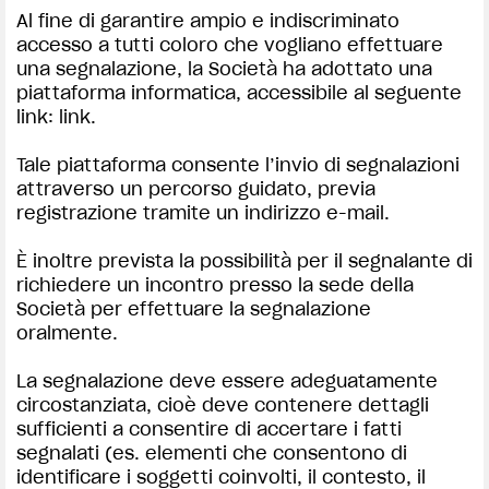
Al fine di garantire ampio e indiscriminato
accesso a tutti coloro che vogliano effettuare
una segnalazione, la Società ha adottato una
piattaforma informatica, accessibile al seguente
link: link.
Tale piattaforma consente l’invio di segnalazioni
attraverso un percorso guidato, previa
registrazione tramite un indirizzo e-mail.
View now →
È inoltre prevista la possibilità per il segnalante di
richiedere un incontro presso la sede della
Società per effettuare la segnalazione
oralmente.
APPAREL
La segnalazione deve essere adeguatamente
We ride it. We wear it
circostanziata, cioè deve contenere dettagli
sufficienti a consentire di accertare i fatti
segnalati (es. elementi che consentono di
identificare i soggetti coinvolti, il contesto, il