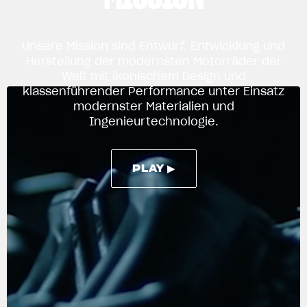
View now →
Unsere Mission sind Entwurf, Entwicklung und
Herstellung der modernsten Motorräder der
Welt mit ikonischem Design und
BEKLEIDUNG
klassenführender Performance unter Einsatz
modernster Materialien und
Zeigen Sie, was Sie fahren
Ingenieurtechnologie.
PLAY ▶
PLAY ▶