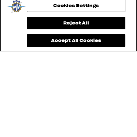
Namens, MV, dem Standort des ersten Werks,
Cookies Settings
in dem Flugzeuge gebaut wurden, nahe dem
heutigen Flughafen Malpensa, Verghera.
View now →
Reject All
HISTORY
Accept All Cookies
HISTORY
ZEITLOSE
WERTE
Dieser Pioniergeist beflügelt auch heute noch