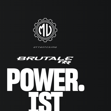
POWER.
IST