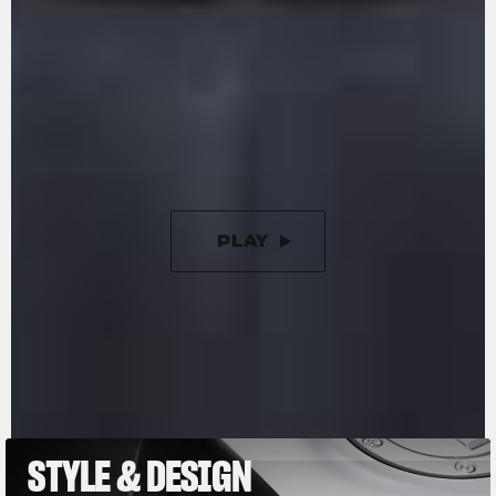
competición está diseñado para reducir la
inercia durante los cambios de dirección.
Además, ahora incorpora un nuevo embrague
antirrebotes asistido de 9 discos, que reduce la
fuerza a emplear en la maneta de embrague en
un 50% en comparación con las versiones
anteriores.
PLAY
PAUSE
STYLE & DESIGN