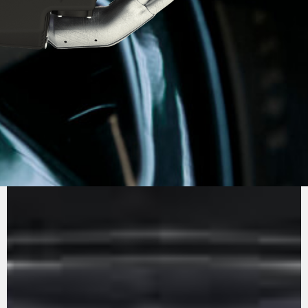
PURE
MV AGUSTA
SOUND
El tricilíndrico Euro5+ de 140 CV de la Dragster
RR SCS te deja sin aliento gracias a su respuesta
inmediata y precisa al giro del acelerador. Con
el sistema SCS, tiene una aceleración de
auténtica "devoradora de semáforos". El
cigüeñal contrarrotante inspirado en la