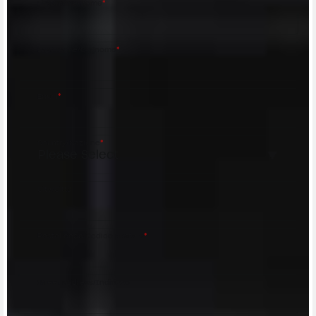
First name/Nome
*
Last name/Cognome
*
Email
*
Country/Nazione
*
City/Città
Postal code/Codice postale
*
Street address/Indirizzo