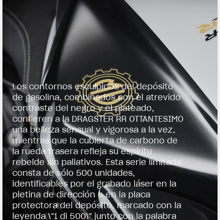
Los contornos esculpidos del depósito
de gasolina, combinados con el atrevido
contraste del negro y el plateado,
confieren a la DRAGSTER RR OTTANTESIMO
una belleza sensual y vigorosa a la vez,
mientras que la cubierta de carbono de
la rueda trasera refleja su espíritu
rebelde sin paliativos. Esta serie limitada
consta de sólo 500 unidades,
identificables por el grabado láser en la
pletina de dirección o en la placa
protectora del depósito, marcado con la
leyenda \"1 di 500\" junto con la palabra