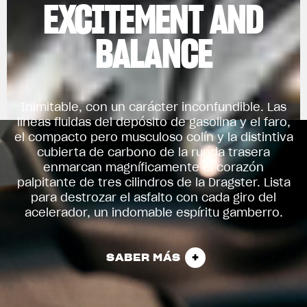
EXCITEMENT AND
BALANCE
Inimitable, con un carácter inconfundible. Las
líneas fluidas del depósito de gasolina y el faro,
el compacto pero musculoso colín y la distintiva
cubierta de carbono de la rueda trasera
enmarcan magníficamente el corazón
palpitante de tres cilindros de la Dragster. Lista
para destrozar el asfalto con cada giro del
acelerador, un indomable espíritu gamberro.
SABER MÁS