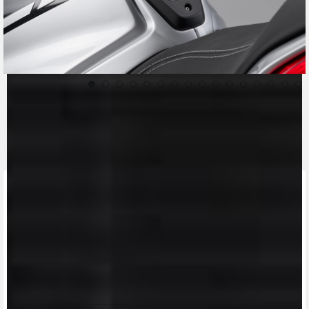
CONTACT A DEALER
Fill out the form to be contacted by an Official
MV Agusta Dealer.