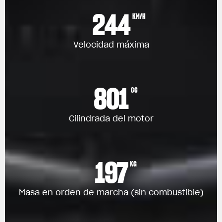
244
KM/H
Velocidad máxima
801
CC
Cilindrada del motor
197
KG
Masa en orden de marcha (sin combustible)