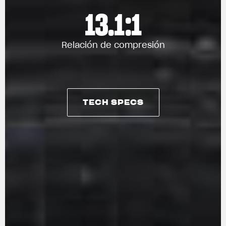
13.1:1
Relación de compresión
TECH SPECS
TECH SPECS
View now →
ROPA
La conducimos. La lucimos