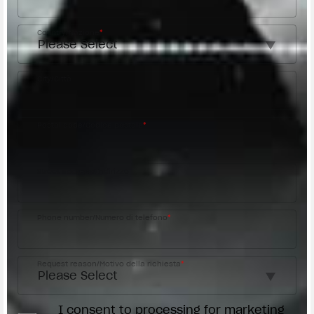
Country/Nazione
*
City/Città
Postal code/Codice postale
*
Street address/Indirizzo
Phone number/Numero di telefono
*
Request reason/Motivo della richiesta
*
I consent to processing for marketing