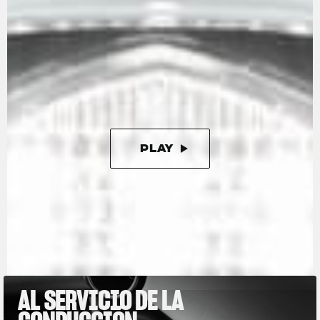
cilindros en línea. Compacto y potente (147 CV),
también es extremamente ligero,
contribuyendo a mantener el peso en seco de
la motocicleta en solo 173 kg, o incluso en 165
kg con el kit racing, que resalta aún más esta
edición limitada.
PLAY
PAUSE
AL SERVICIO DE LA