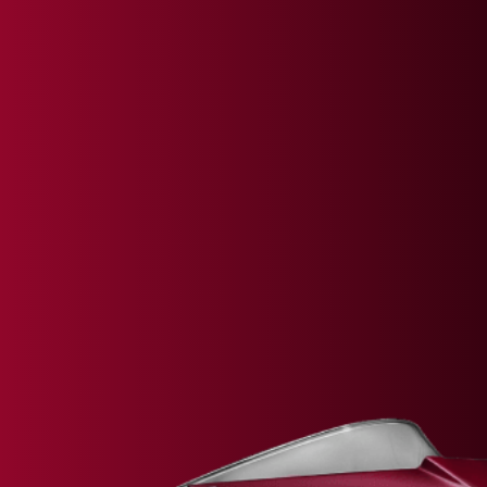
FILM - BEAUTY IS NOT A SIN
SUPERVELOCE ARSHAM
Follow Us
TITANIO
COMING SOON
INSTAGRAM
ABOUT
FACEBOOK
RUSH
YOUTUBE