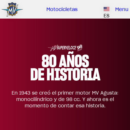
Clientes
La
Concesiona
Catalogue
Motocicletas
Menu
empresa
ES
Nuestra marca
EMOBILITY
PIEZAS ESPECIALES
ASÍ SOMOS
Sube de nivel
CLIENTES
HISTORIA
RUSH
BRUTALE
DRAGSTER
NUESTRA MARCA
80 AÑOS
CENTRO DE INVESTIGACIÓN
MV WORLD
DE HISTORIA
CONTÁCTANOS
CONCESIONARIOS
MAMBA
LIMITED EDITION
MV World
En 1943 se creó el primer motor MV Agusta:
CATALOGUE
monocilíndrico y de 98 cc. Y ahora es el
NOTICIAS
momento de contar esa historia.
DOCUMENTAL