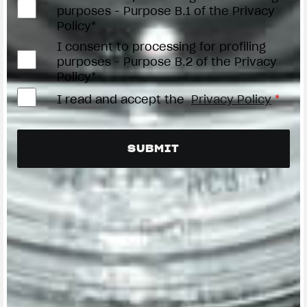
purposes - Purpose B.1 of the Privacy
Policy*
I consent to processing for profiling
purposes - Purpose B.2 of the Privacy
Policy*
I read and accept the
Privacy Policy
*