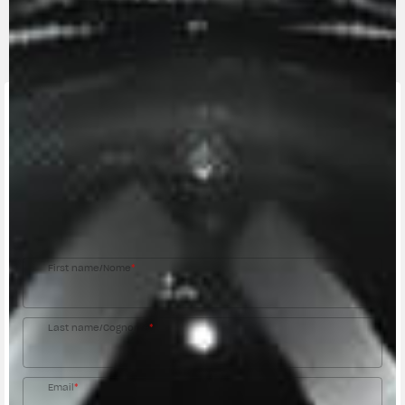
CONTACT A DEALER
Fill out the form to be contacted by an Official
MV Agusta Dealer.
First name/Nome
*
Last name/Cognome
*
Email
*