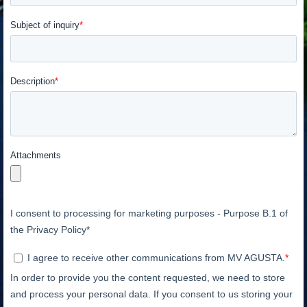
View now →
VESTUÁRIO
Nós corremos. Nós usamos