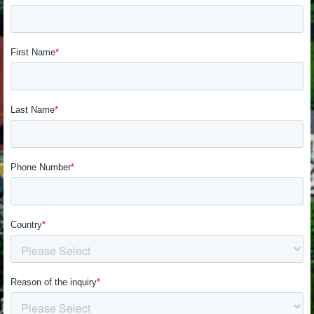
SUPERVELOCE ARSHAM
Follow Us
TITANIO
COMING SOON
INSTAGRAM
ABOUT
FACEBOOK
RUSH
YOUTUBE