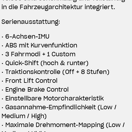
in die Fahrzeugarchitektur
integriert.
Serienausstattung:
View now →
• 6-Achsen-IMU
• ABS mit Kurvenfunktion
BEKLEIDUNG
• 3 Fahrmodi + 1 Custom
Zeigen Sie, was Sie fahren
• Quick-Shift (hoch & runter)
• Traktionskontrolle (Off + 8 Stufen)
• Front Lift Control
• Engine Brake Control
• Einstellbare Motorcharakteristik
• Gasannahme-Empfindlichkeit (Low /
Medium / High)
• Maximale Drehmoment-Mapping (Low /