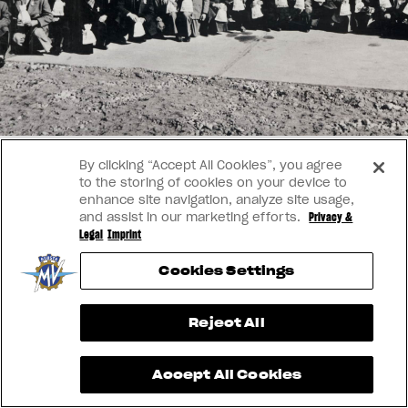
SUPERVELOCE ARSHAM
VÊTEMENTS
L'équipement du pilote
Follow Us
TITANIO
COMING SOON
INSTAGRAM
ABOUT
FACEBOOK
By clicking “Accept All Cookies”, you agree
RUSH
to the storing of cookies on your device to
YOUTUBE
enhance site navigation, analyze site usage,
and assist in our marketing efforts.
Privacy &
Legal
Imprint
Cookies Settings
View now →
Reject All
Accept All Cookies