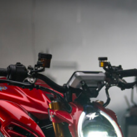
SUPERVELOCE ARSHAM
Follow Us
INSTAGRAM
TITANIO
COMING SOON
FACEBOOK
ABOUT
RUSH
YOUTUBE