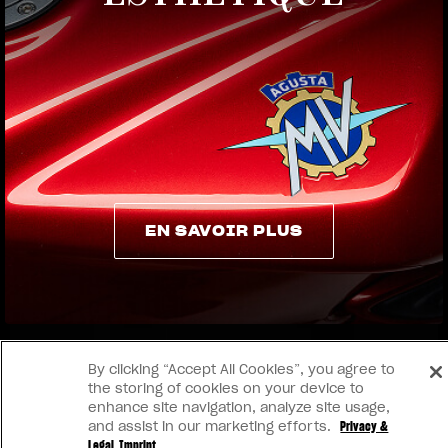
View now →
EN SAVOIR PLUS
EN SAVOIR PLUS
By clicking “Accept All Cookies”, you agree to
the storing of cookies on your device to
enhance site navigation, analyze site usage,
and assist in our marketing efforts.
Privacy &
Legal
Imprint