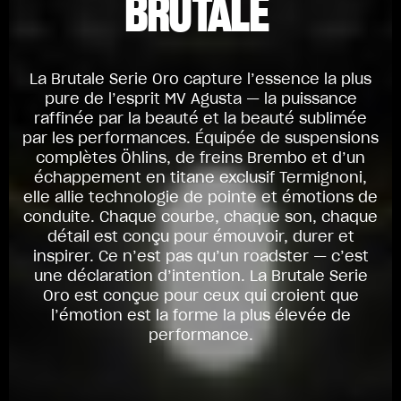
BRUTALE
La Brutale Serie Oro capture l’essence la plus
pure de l’esprit MV Agusta — la puissance
raffinée par la beauté et la beauté sublimée
par les performances. Équipée de suspensions
complètes Öhlins, de freins Brembo et d’un
échappement en titane exclusif Termignoni,
elle allie technologie de pointe et émotions de
conduite. Chaque courbe, chaque son, chaque
détail est conçu pour émouvoir, durer et
inspirer. Ce n’est pas qu’un roadster — c’est
une déclaration d’intention. La Brutale Serie
Oro est conçue pour ceux qui croient que
l’émotion est la forme la plus élevée de
performance.