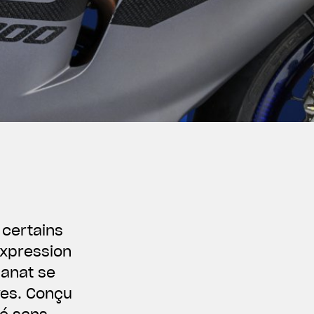
 certains
expression
sanat se
ves. Conçu