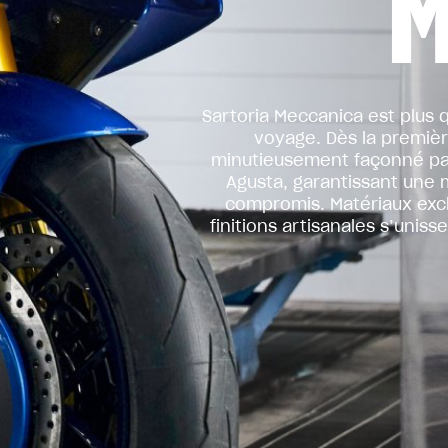
M
Sartoria Meccanica est plus 
voyage. Dès la premièr
minutieusement façonné par
Agusta, garantissant une m
compromis. Matériaux exc
finitions artisanales s’unis