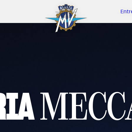
Entr
RIA
MECC