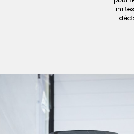
pour l
limit
décl