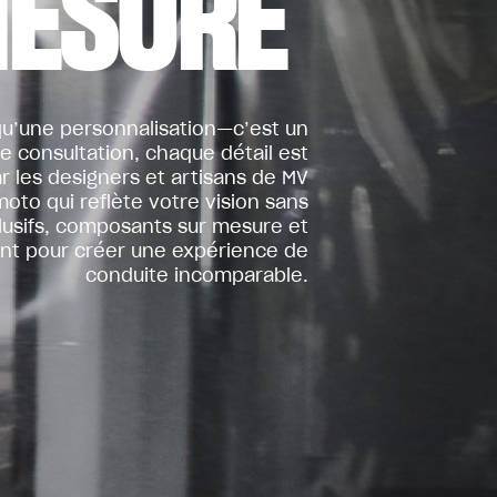
ESURE
qu’une personnalisation—c’est un
e consultation, chaque détail est
 les designers et artisans de MV
oto qui reflète votre vision sans
lusifs, composants sur mesure et
sent pour créer une expérience de
conduite incomparable.