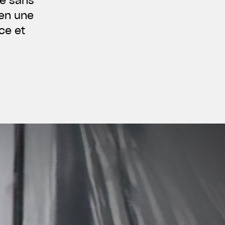
té sans
en une
ce et