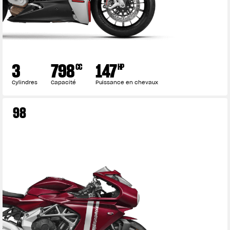
3
798
147
CC
HP
Cylindres
Capacité
Puissance en chevaux
98