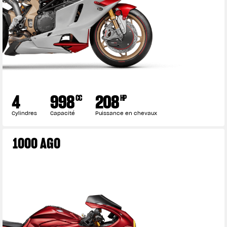
View now →
VÊTEMENTS
4
998
208
CC
HP
L'équipement du pilote
Cylindres
Capacité
Puissance en chevaux
1000 AGO