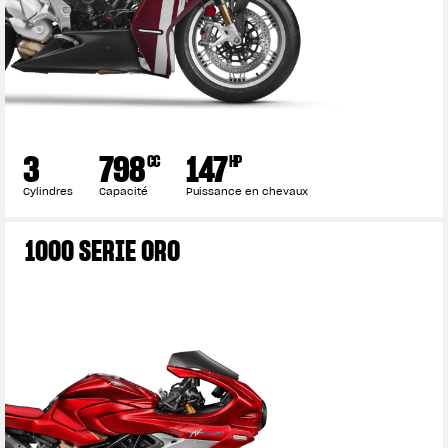
3
798
147
CC
HP
Cylindres
Capacité
Puissance en chevaux
1000 SERIE ORO