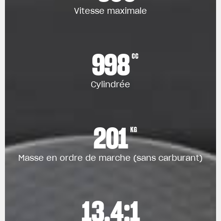
Vitesse maximale
998
CC
Cylindrée
201
KG
Masse en ordre de marche (sans carburant)
13.4:1