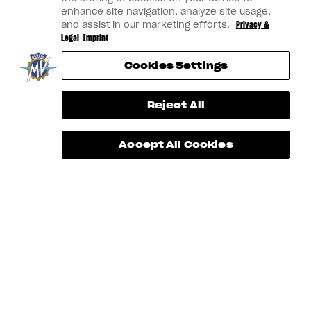
enhance site navigation, analyze site usage,
and assist in our marketing efforts.
Privacy &
Legal
Imprint
Cookies Settings
Reject All
Accept All Cookies
TROUVEZ LE
CONCESSIONNAIRE
LE PLUS
CONTACTEZ-
APP MV
PROCHE
NOUS
RIDE