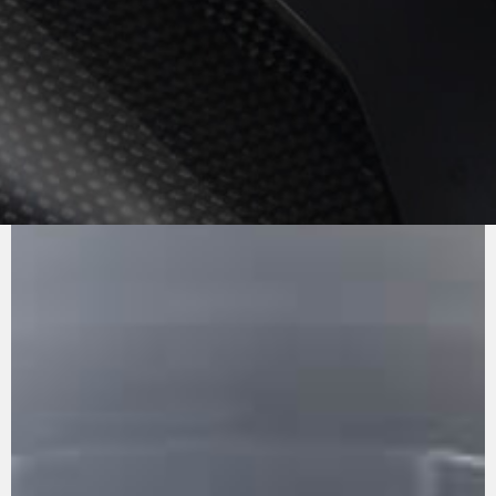
PUR
SON
MV AGUSTA
La base technique est représentée par la
Brutale 1000 RR, avec une boîte de vitesses
électronique mise à jour qui offre des
changements de vitesse plus rapides et plus
fluides grâce à des modifications matérielles et
logicielles. Le moteur est un quatre cylindres en
ligne de 998 cm3 qui développe 208 ch (153
kW) à 13 000 tr/min et 116,5 Nm à 11 000 tr/min.