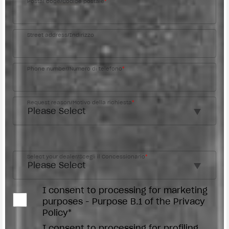
Postal code/Codice postale
*
Street address/Indirizzo
Phone number/Numero di telefono
*
Request reason/Motivo della richiesta
*
Access the
Dealer Locator
Select your dealer/Scegli il Concessionario
*
I consent to processing for marketing
purposes - Purpose B.1 of the Privacy
Policy*
I consent to processing for profiling