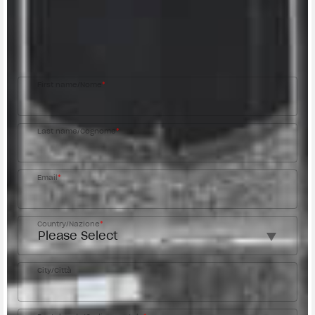
Fill out the form to be contacted by an Official
MV Agusta Dealer.
First name/Nome
*
Last name/Cognome
*
Email
*
Country/Nazione
*
City/Città