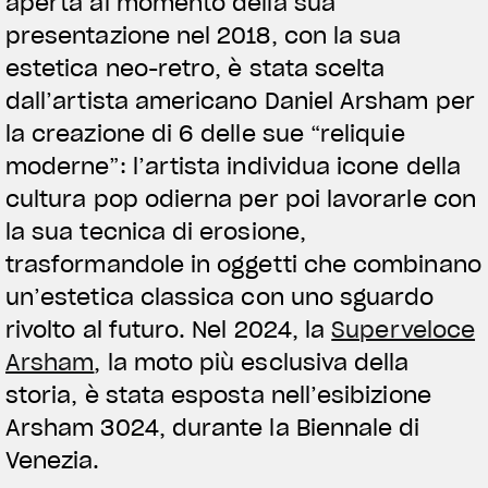
aperta al momento della sua
presentazione nel 2018, con la sua
View now →
estetica neo-retro, è stata scelta
dall’artista americano Daniel Arsham per
ABBIGLIAMENTO
la creazione di 6 delle sue “reliquie
moderne”: l’artista individua icone della
Le guidiamo. Le indossiamo.
cultura pop odierna per poi lavorarle con
la sua tecnica di erosione,
trasformandole in oggetti che combinano
un’estetica classica con uno sguardo
rivolto al futuro. Nel 2024, la
Superveloce
Arsham
, la moto più esclusiva della
storia, è stata esposta nell’esibizione
Arsham 3024, durante la Biennale di
Venezia.