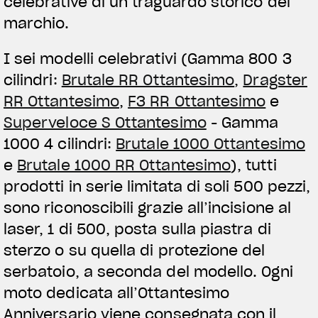
celebrative di un traguardo storico del
marchio.
I sei modelli celebrativi (Gamma 800 3
cilindri:
Brutale RR Ottantesimo
,
Dragster
RR Ottantesimo
,
F3 RR Ottantesimo
e
Superveloce S Ottantesimo
- Gamma
1000 4 cilindri:
Brutale 1000 Ottantesimo
e
Brutale 1000 RR Ottantesimo
), tutti
prodotti in serie limitata di soli 500 pezzi,
sono riconoscibili grazie all’incisione al
laser, 1 di 500, posta sulla piastra di
sterzo o su quella di protezione del
serbatoio, a seconda del modello. Ogni
moto dedicata all’Ottantesimo
Anniversario viene consegnata con il