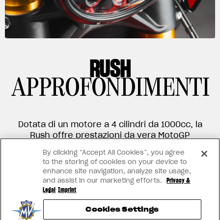
RUSH
APPROFONDIMENTI
Dotata di un motore a 4 cilindri da 1000cc, la
Rush offre prestazioni da vera MotoGP
Replica, con una velocità max di oltre 300
By clicking “Accept All Cookies”, you agree
km/h. Condivide il motore, il telaio e
to the storing of cookies on your device to
l'elettronica con la Brutale 1000, ma ha tratti
enhance site navigation, analyze site usage,
distintivi unici: i caratteristici scarichi a canne
and assist in our marketing efforts.
Privacy &
d'organo, i gruppi ottici, il telaio posteriore e
Legal
Imprint
la sella del passeggero, appositamente
Cookies Settings
progettati per la Rush.