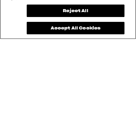
View now →
Reject All
Accept All Cookies
See also
BRUTALE
DRAGSTER
TURISMO VELOCE
F3
SUPERVELOCE
ENDURO VELOCE