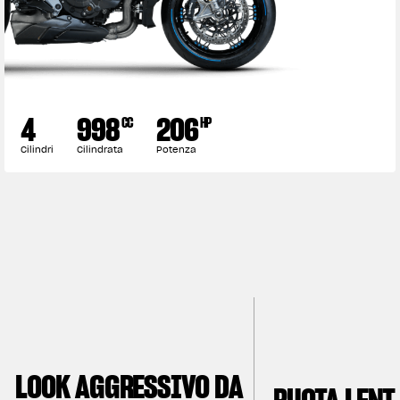
View now →
ABBIGLIAMENTO
4
998
206
CC
HP
Le guidiamo. Le indossiamo.
Cilindri
Cilindrata
Potenza
LOOK AGGRESSIVO DA