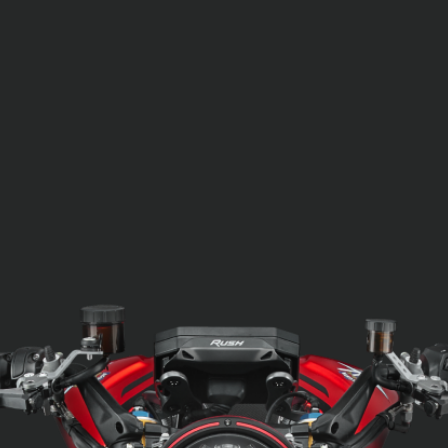
SUPERVELOCE ARSHAM
Follow Us
TITANIO
COMING SOON
INSTAGRAM
ABOUT
FACEBOOK
RUSH
YOUTUBE