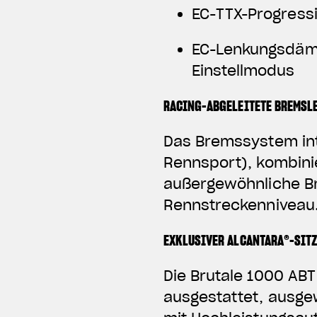
EC-TTX-Progress
EC-Lenkungsdämp
Einstellmodus
RACING-ABGELEITETE BREMSL
Das Bremssystem int
Rennsport), kombini
außergewöhnliche Br
Rennstreckenniveau
EXKLUSIVER ALCANTARA®-SIT
Die Brutale 1000 ABT
ausgestattet, ausgew