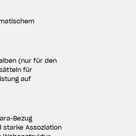
omatischem
iben (nur für den
ätteln für
istung auf
ntara-Bezug
d starke Assoziation