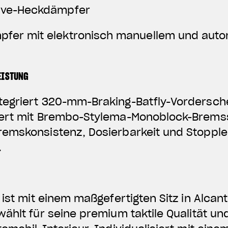
ive-Heckdämpfer
fer mit elektronisch manuellem und aut
EISTUNG
egriert 320-mm-Braking-Batfly-Vordersche
ert mit Brembo-Stylema-Monoblock-Bremss
emskonsistenz, Dosierbarkeit und Stopple
.
Z
 ist mit einem maßgefertigten Sitz in Alca
ählt für seine premium taktile Qualität un