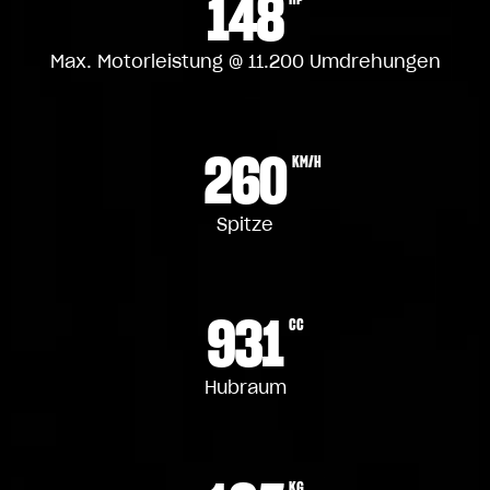
148
Max. Motorleistung @ 11.200 Umdrehungen
260
KM/H
Spitze
931
CC
Hubraum
KG