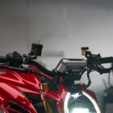
SUPERVELOCE ARSHAM
Follow Us
INSTAGRAM
TITANIO
COMING SOON
FACEBOOK
ABOUT
RUSH
YOUTUBE