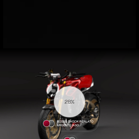
View now →
31%
BEKLEIDUNG
ROSSO SHOCK PERLATO
ARGENTO AGO
Zeigen Sie, was Sie fahren