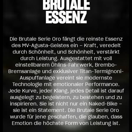
BRUTALE
ESSENZ
Die Brutale Serie Oro fängt die reinste Essenz
des MV-Agusta-Geistes ein – Kraft, veredelt
durch Schönheit, und Schönheit, verstärkt
durch Leistung. Ausgestattet mit voll
einstellbarem Öhlins-Fahrwerk, Brembo-
Bremsanlage und exklusiver Titan-Termignoni-
Auspuffanlage vereint sie modernste
Technologie mit emotionaler Performance.
Jede Kurve, jeder Klang, jedes Detail ist darauf
ausgelegt zu begeistern, zu bestehen und zu
inspirieren. Sie ist nicht nur ein Naked-Bike –
sie ist ein Statement. Die Brutale Serie Oro
wurde für jene geschaffen, die glauben, dass
Emotion die höchste Form von Leistung ist.