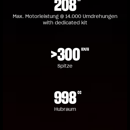
208
Max. Motorleistung @ 14.000 Umdrehungen
with dedicated kit
>300
KM/H
Spitze
998
CC
Hubraum