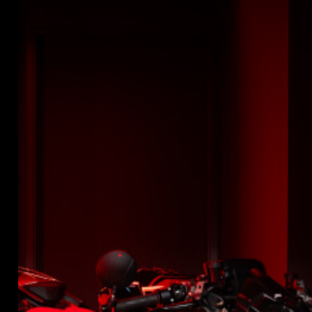
SUPERVELOCE ARSHAM
Follow Us
INSTAGRAM
TITANIO
COMING SOON
FACEBOOK
ABOUT
YOUTUBE
RUSH