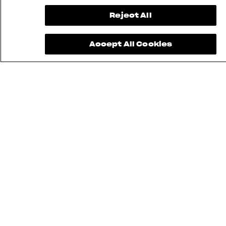
Reject All
Accept All Cookies
Die Superveloce 1000 Ago ist ein echtes
Sammlerstück. Jede Einheit wird mit einem
exklusiven Welcome Kit geliefert, das das
Besitzererlebnis bereichert: Echtheitszertifikat
mit Seriennummer, hochwertige
Motorradabdeckung und ein Zubehörset
bestehend aus CNC-gefrästen Hebeln,
Soziusfußrasten und Fersenschützern aus Carbon
sowie einer Soziussitzbank aus Leder und
Alcantara.