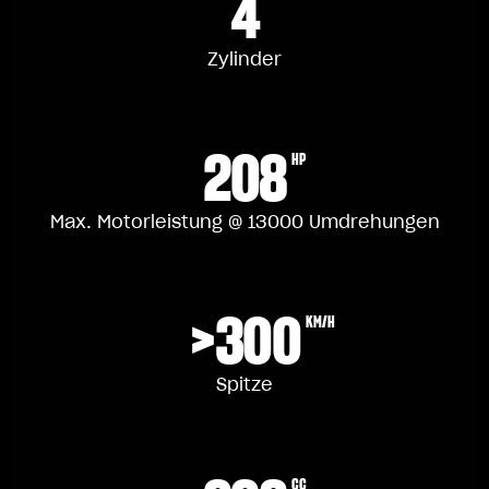
4
Zylinder
208
HP
Max. Motorleistung @ 13000 Umdrehungen
>300
KM/H
Spitze
CC