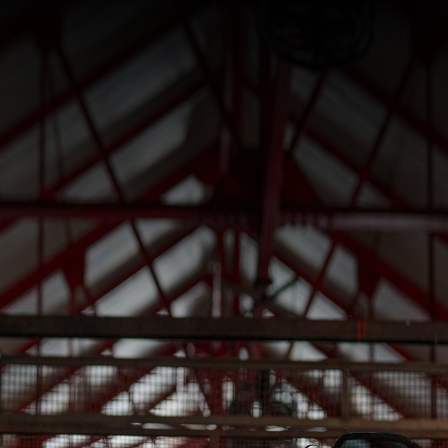
SUPERVELOCE ARSHAM
Follow Us
INSTAGRAM
TITANIO
COMING SOON
FACEBOOK
ABOUT
RUSH
YOUTUBE