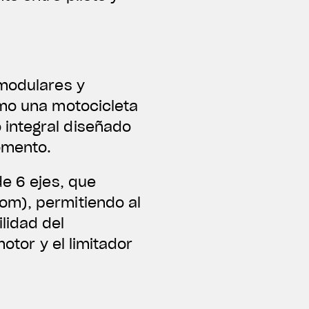
 modulares y
omo una motocicleta
 integral diseñado
omento.
de 6 ejes, que
om), permitiendo al
lidad del
otor y el limitador