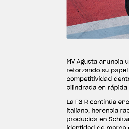
MV Agusta anuncia u
reforzando su papel
competitividad dent
cilindrada en rápida
La F3 R continúa en
italiano, herencia r
producida en Schiran
identidad de marca