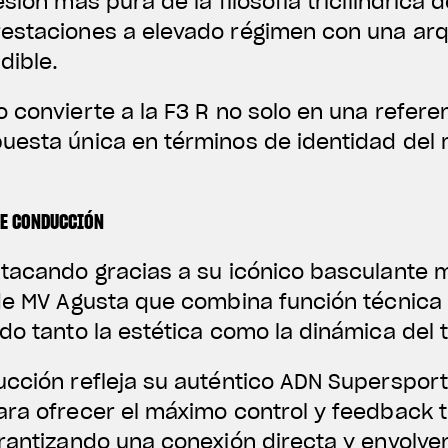
sión más pura de la filosofía tricilíndrica 
estaciones a elevado régimen con una ar
dible.
 convierte a la F3 R no solo en una referen
uesta única en términos de identidad del 
DE CONDUCCIÓN
stacando gracias a su icónico basculante 
 de MV Agusta que combina función técnica
do tanto la estética como la dinámica del t
ucción refleja su auténtico ADN Superspor
ara ofrecer el máximo control y feedback t
rantizando una conexión directa y envolven