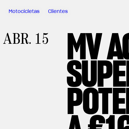
Motocicletas
Clientes
MV A
Sartoria
ABR. 15
Meccanica
MV Ride
App
SUPE
Manuales
Campaña
De
Retirada
POTE
A €1