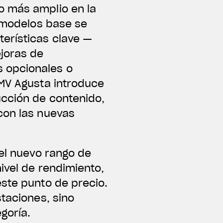
o más amplio en la
s modelos base se
erísticas clave —
joras de
 opcionales o
 MV Agusta introduce
ucción de contenido,
con las nuevas
del nuevo rango de
ivel de rendimiento,
este punto de precio.
staciones, sino
goría.