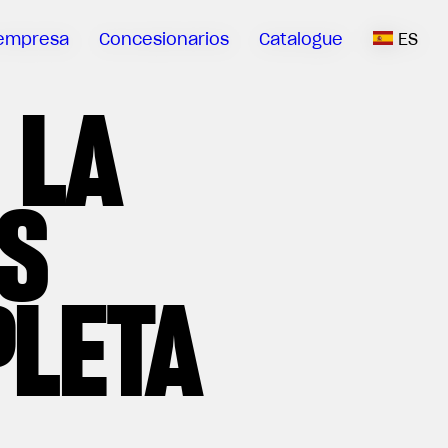
empresa
Concesionarios
Catalogue
ES
 LA
S
PLETA