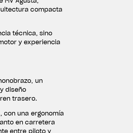
de MV Agusta,
quitectura compacta
cia técnica, sino
motor y experiencia
monobrazo, un
 y diseño
ren trasero.
t, con una ergonomía
anto en carretera
te entre piloto y