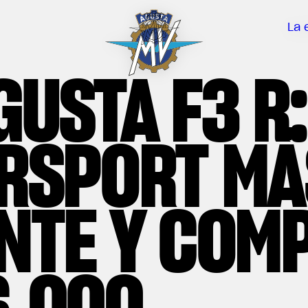
La 
GUSTA F3 R:
RSPORT MÁ
NTE Y COM
6.000