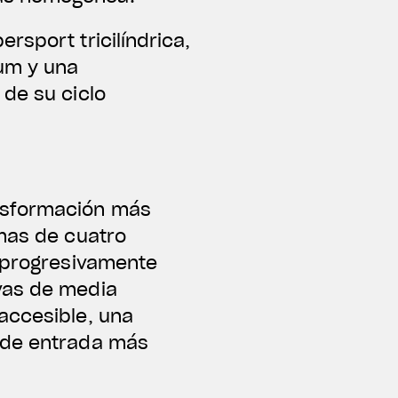
rsport tricilíndrica,
um y una
 de su ciclo
nsformación más
rmas de cuatro
o progresivamente
vas de media
accesible, una
o de entrada más