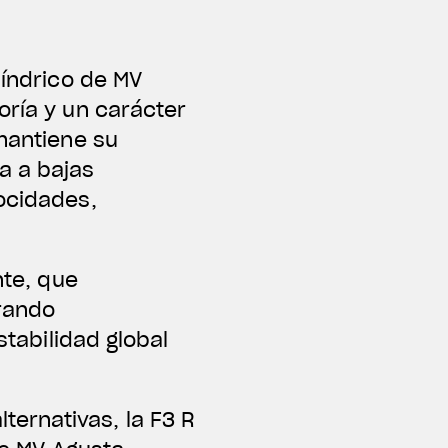
líndrico de MV
oría y un carácter
 mantiene su
a a bajas
locidades,
nte, que
orando
stabilidad global
ernativas, la F3 R