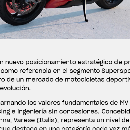
n nuevo posicionamiento estratégico de pre
 como referencia en el segmento Superspo
ro de un mercado de motocicletas deport
 evolución.
carnando los valores fundamentales de MV 
acing e ingeniería sin concesiones. Concebi
na, Varese (Italia), representa un nivel de
 que destaca en una categoría cada vez 