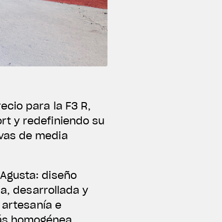
cio para la F3 R,
rt y redefiniendo su
ivas de media
Agusta: diseño
da, desarrollada y
 artesanía e
más homogénea.