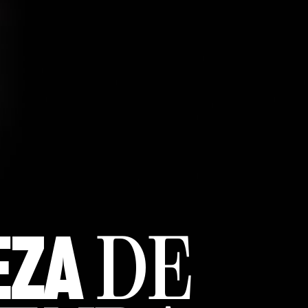
EZA
DE