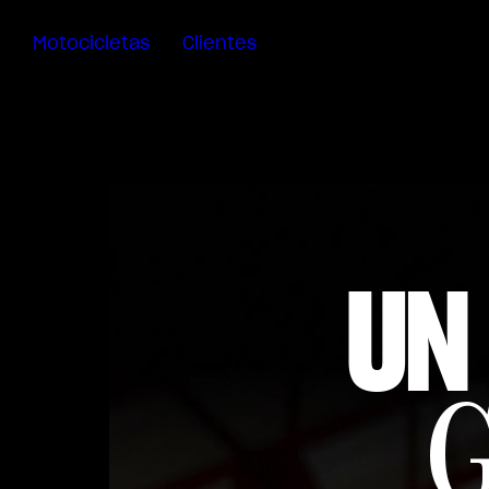
Motocicletas
Clientes
Sartoria
Meccanica
MV Ride
App
Manuales
Campaña
UN
De
Retirada