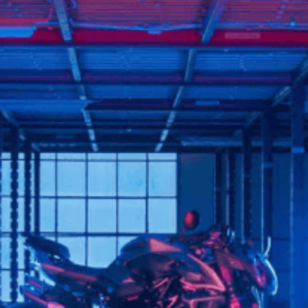
FILM - BEAUTY IS NOT A SIN
SUPERVELOCE ARSHAM
Follow Us
TITANIO
COMING SOON
INSTAGRAM
ABOUT
RUSH
FACEBOOK
YOUTUBE