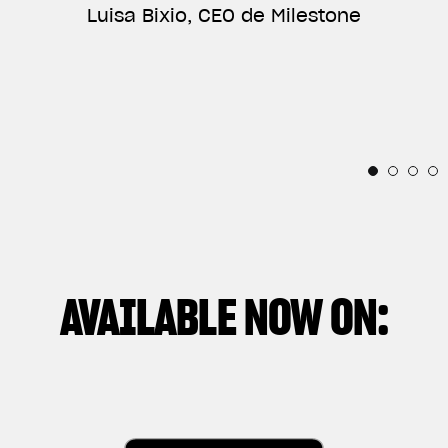
SEE A BIKE» («TÚ VES UNA MOTO»), UN
Luisa Bixio, CEO de Milestone
ENORGULLECE SER PARTE DE SU INCREÍBLE
DOCUMENTAL QUE NARRA PRINCIPALMENTE LA
HISTORIA.”
Horacio Pagani, Fundador y Responsable de
RELACIÓN ENTRE CADA PERSONA Y ESTAS
Diseño de Pagani Automobili
IRRESISTIBLES PIEZAS CON ALMA MECÁNICA.”
Thibaut Nogues, piloto de la División Freestyle
Andrea Manenti, Director
AVAILABLE NOW ON: