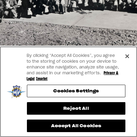
SUPERVELOCE ARSHAM
VESTUÁRIO
Nós corremos. Nós usamos
Follow Us
TITANIO
COMING SOON
INSTAGRAM
ABOUT
FACEBOOK
By clicking “Accept All Cookies”, you agree
RUSH
to the storing of cookies on your device to
YOUTUBE
enhance site navigation, analyze site usage,
and assist in our marketing efforts.
Privacy &
Legal
Imprint
Cookies Settings
View now →
Reject All
Accept All Cookies