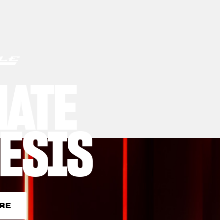
MATE
ESIS
RE